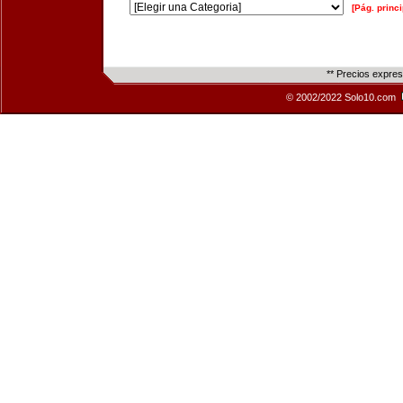
[Pág. princi
** Precios expre
© 2002/2022 Solo10.com