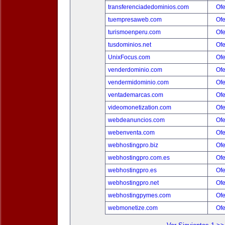
transferenciadedominios.com
Ofe
tuempresaweb.com
Ofe
turismoenperu.com
Ofe
tusdominios.net
Ofe
UnixFocus.com
Ofe
venderdominio.com
Ofe
vendermidominio.com
Ofe
ventademarcas.com
Ofe
videomonetization.com
Ofe
webdeanuncios.com
Ofe
webenventa.com
Ofe
webhostingpro.biz
Ofe
webhostingpro.com.es
Ofe
webhostingpro.es
Ofe
webhostingpro.net
Ofe
webhostingpymes.com
Ofe
webmonetize.com
Ofe