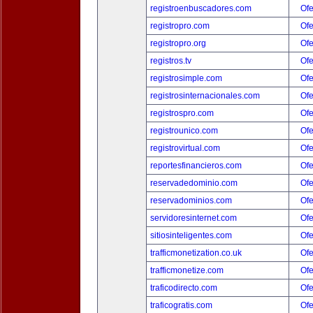
registroenbuscadores.com
Ofe
registropro.com
Ofe
registropro.org
Ofe
registros.tv
Ofe
registrosimple.com
Ofe
registrosinternacionales.com
Ofe
registrospro.com
Ofe
registrounico.com
Ofe
registrovirtual.com
Ofe
reportesfinancieros.com
Ofe
reservadedominio.com
Ofe
reservadominios.com
Ofe
servidoresinternet.com
Ofe
sitiosinteligentes.com
Ofe
trafficmonetization.co.uk
Ofe
trafficmonetize.com
Ofe
traficodirecto.com
Ofe
traficogratis.com
Ofe