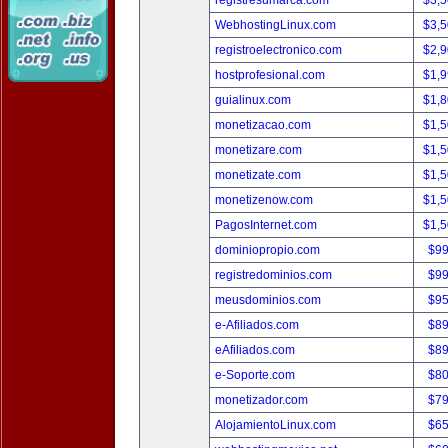
registresumarca.com
$3,
WebhostingLinux.com
$3,
registroelectronico.com
$2,
hostprofesional.com
$1,
guialinux.com
$1,
monetizacao.com
$1,
monetizare.com
$1,
monetizate.com
$1,
monetizenow.com
$1,
PagosInternet.com
$1,
dominiopropio.com
$9
registredominios.com
$9
meusdominios.com
$9
e-Afiliados.com
$8
eAfiliados.com
$8
e-Soporte.com
$8
monetizador.com
$7
AlojamientoLinux.com
$6