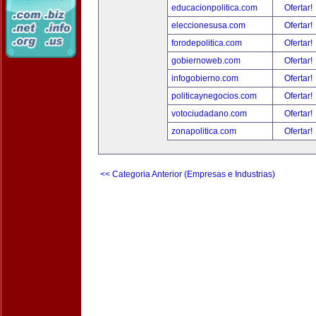
educacionpolitica.com
Ofertar!
eleccionesusa.com
Ofertar!
forodepolitica.com
Ofertar!
gobiernoweb.com
Ofertar!
infogobierno.com
Ofertar!
politicaynegocios.com
Ofertar!
votociudadano.com
Ofertar!
zonapolitica.com
Ofertar!
<< Categoria Anterior (Empresas e Industrias)