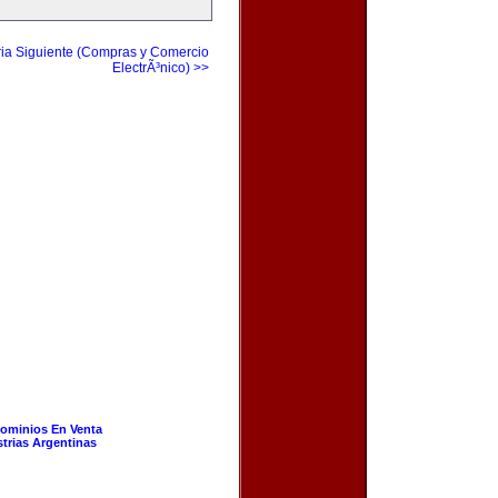
ia Siguiente (Compras y Comercio
ElectrÃ³nico) >>
ominios En Venta
strias Argentinas