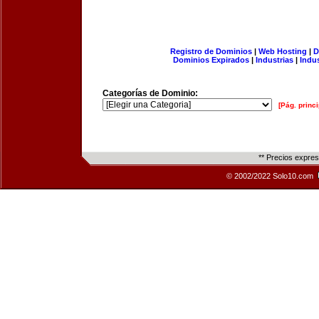
Registro de Dominios
|
Web Hosting
|
D
Dominios Expirados
|
Industrias
|
Indu
Categorías de Dominio:
[Pág. princi
** Precios expre
© 2002/2022 Solo10.com