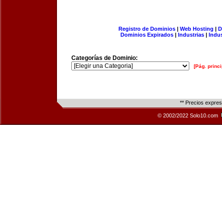
Registro de Dominios
|
Web Hosting
|
D
Dominios Expirados
|
Industrias
|
Indu
Categorías de Dominio:
[Pág. princi
** Precios expre
© 2002/2022 Solo10.com