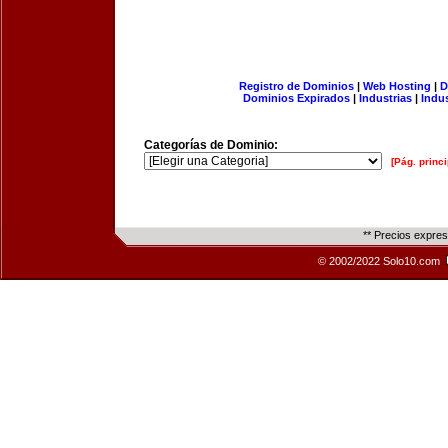
Registro de Dominios
|
Web Hosting
|
D
Dominios Expirados
|
Industrias
|
Indu
Categorías de Dominio:
[Pág. princi
** Precios expre
© 2002/2022 Solo10.com