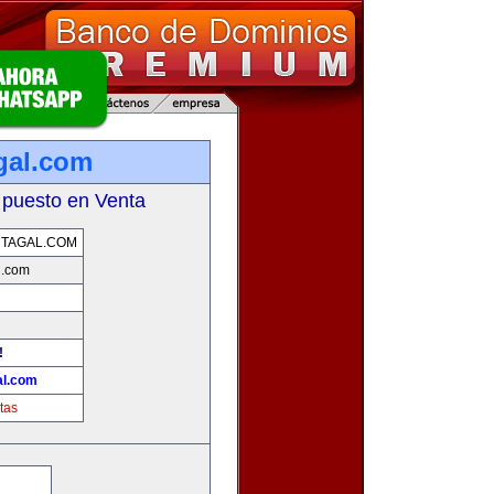
gal.com
 puesto en Venta
TAGAL.COM
l.com
!
al.com
tas