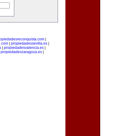
opiedadesreconquista.com
|
o.com
|
propiedadessevilla.es
|
s
|
propiedadesvalencia.es
|
|
propiedadeszaragoza.es
|