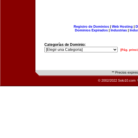
Registro de Dominios
|
Web Hosting
|
D
Dominios Expirados
|
Industrias
|
Indu
Categorías de Dominio:
[Pág. princi
** Precios expre
© 2002/2022 Solo10.com